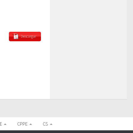
Descargar
E
CPPE
CS