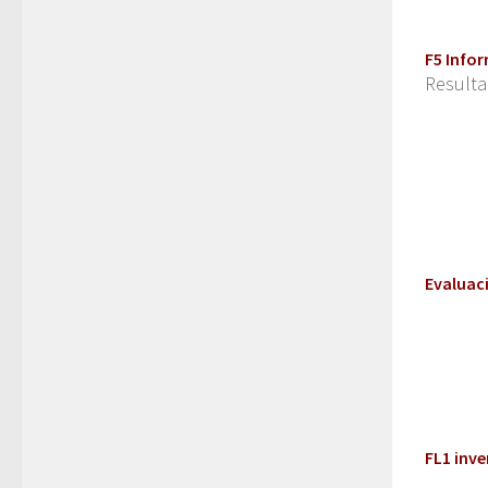
F5 Infor
Resulta
Evaluac
FL1 inve