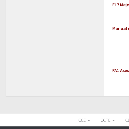
FL7 Mej
Manual 
FA1 Ases
CCE
CCTE
C