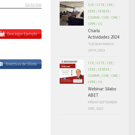
Go to top
CCE
/
CCTE
/
CEE
/
CEEE
/
CESESS
/
CGMME
/
CISE
/
CME
/
CPPE
/
CS
Charla
Descargar Ejemplo
Actividades 2024
TUESDAY MARCH
26TH, 2024
CCE
/
CCTE
/
CEE
/
Directivas de Sílabo
CEEE
/
CESESS
/
CGMME
/
CISE
/
CME
/
CPPE
/
CS
Webinar: Silabo
ABET
FRIDAY SEPTEMBER
2ND, 2022