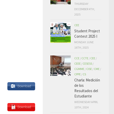
THURSDAY
DECEMBER 4TH,
2025
CEE
Student Project
Contest 2025 I
MONDAY JUNE
16TH, 2025
CCE
/
CCTE
/
CEE
/
CEEE
/
CESESS
/
CGMME
/
CISE
/
CME
/
CPPE
/
CS
Charla: Medición
de los
Download
Resultados del
Estudiante
WEDNESDAY APRIL
Download
10TH, 2024