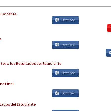
el Docente
Download
o
Download
tes a los Resultados del Estudiante
Download
me Final
Download
tados del Estudiante