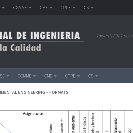
E
CGMME
CME
CPPE
CS
Towards ABET accr
ISE
CGMME
CME
CPPE
CS
MENTAL ENGINEERING – FORMATS