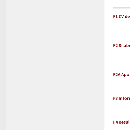
F1 CV d
F2 Silab
F2A Apor
F3 Infor
F4 Resul