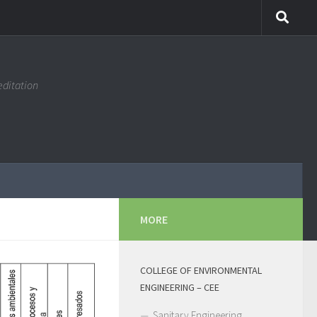
editation
MORE
COLLEGE OF ENVIRONMENTAL
ENGINEERING – CEE
Sanitary Engineering