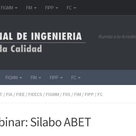
FIGMM
FIM
FIPP
FC
Rumbo a la Acredi
FIGMM
FIM
FIPP
FC
T
/
FIA
/
FIEE
/
FIEECS
/
FIGMM
/
FIIS
/
FIM
/
FIPP
/
FC
inar: Silabo ABET