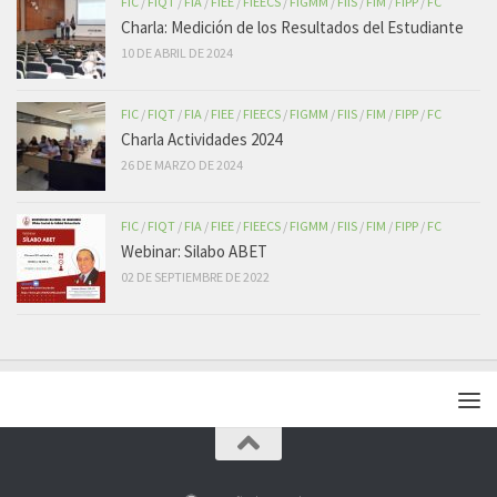
FIC
/
FIQT
/
FIA
/
FIEE
/
FIEECS
/
FIGMM
/
FIIS
/
FIM
/
FIPP
/
FC
Charla: Medición de los Resultados del Estudiante
10 DE ABRIL DE 2024
FIC
/
FIQT
/
FIA
/
FIEE
/
FIEECS
/
FIGMM
/
FIIS
/
FIM
/
FIPP
/
FC
Charla Actividades 2024
26 DE MARZO DE 2024
FIC
/
FIQT
/
FIA
/
FIEE
/
FIEECS
/
FIGMM
/
FIIS
/
FIM
/
FIPP
/
FC
Webinar: Silabo ABET
02 DE SEPTIEMBRE DE 2022