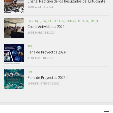
Charla: Medición de los Resultados del Estudiante
10 DE ABRIL DE 2024
FIC
/
FIQT
/
FIA
/
FIEE
/
FIEECS
/
FIGMM
/
FIIS
/
FIM
/
FIPP
/
FC
Charla Actividades 2024
26 DE MARZO DE 2024
FIM
Feria de Proyectos 2023-I
31 DE MAYO DE 2023
FIM
Feria de Proyectos 2022-II
09 DE DICIEMBRE DE 2022