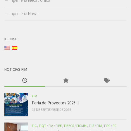
Ingeniería Mecatrónica
Ingeniería Naval
IDIOMA:
NOTICIAS FIM
FIM
Feria de Proyectos 2025 II
17 DE SEPTIEMBRE DE 2025
FIC
/
FIQT
/
FIA
/
FIEE
/
FIEECS
/
FIGMM
/
FIIS
/
FIM
/
FIPP
/
FC