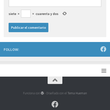
siete
×
=
cuarenta y dos
FOLLOW:
Funciona con
- Diseñado con el
Tema Hueman