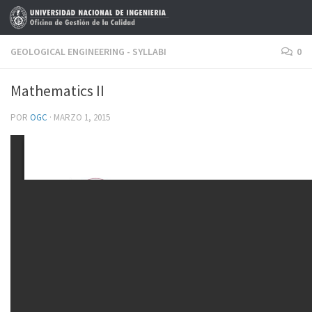
Saltar al contenido
GEOLOGICAL ENGINEERING - SYLLABI
0
Mathematics II
POR
OGC
·
MARZO 1, 2015