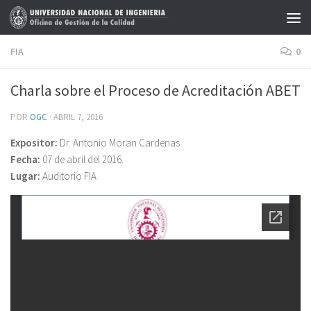
Saltar al contenido
FIA
0
Charla sobre el Proceso de Acreditación ABET
POR
OGC
·
ABRIL 7, 2016
Expositor:
Dr. Antonio Moran Cardenas
Fecha:
07 de abril del 2016.
Lugar:
Auditorio FIA